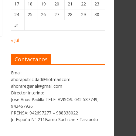
17
18
19
20
21
22
23
24
25
26
27
28
29
30
31
« Jul
Contactanos
Email:
ahorapublicidad@hotmail.com
ahoraregianal@gmail.com
Director interino:
José Arias Padilla TELF. AVISOS. 042 587749,
942467926
PRENSA: 942697277 – 988338022
Jr. España N° 211Barrio Suchiche • Tarapoto