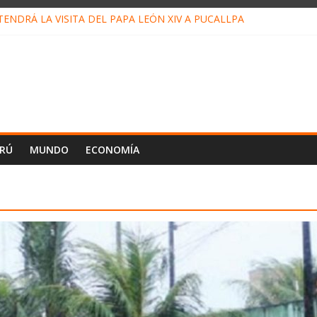
ENDRÁ LA VISITA DEL PAPA LEÓN XIV A PUCALLPA
ONCURSO DE MICRORELATOS BIBLIOTECUENTO 2026
NUEVA DIRECTIVA SUDUNU
PACTO DE ECONOMÍAS ILEGALES CONTRA PPII DE UCAYALI
 PETRÓLEO EN PERÚ SUPERÓ LOS 36 MIL BARRILES/DÍA EN JULI
ERÚ
MUNDO
ECONOMÍA