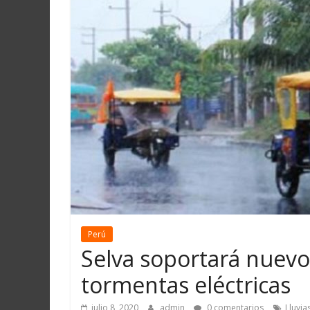
Martín
y
Loreto
Perú
Selva soportará nuevo 
tormentas eléctricas
julio 8, 2020
admin
0 comentarios
Lluvia