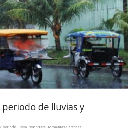
periodo de lluvias y
,
,
,
,
s
periodo
Selva
soportará
tormentas eléctricas