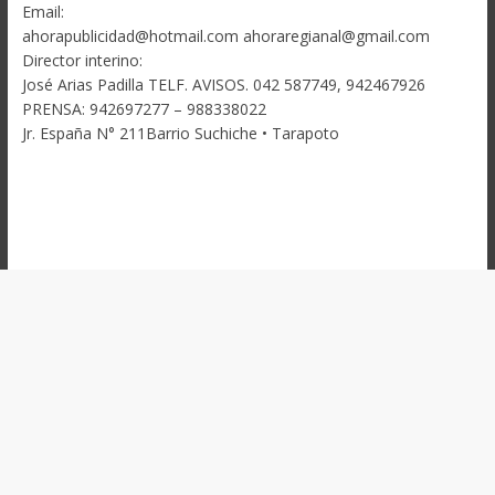
Email:
ahorapublicidad@hotmail.com ahoraregianal@gmail.com
Director interino:
José Arias Padilla TELF. AVISOS. 042 587749, 942467926
PRENSA: 942697277 – 988338022
Jr. España N° 211Barrio Suchiche • Tarapoto