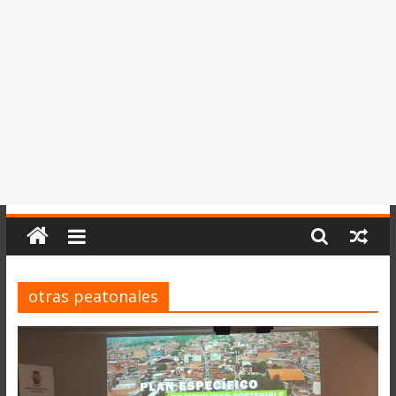
del
Perú,
Mundo
,
Ucayali,
San
Martín
y
Loreto
otras peatonales