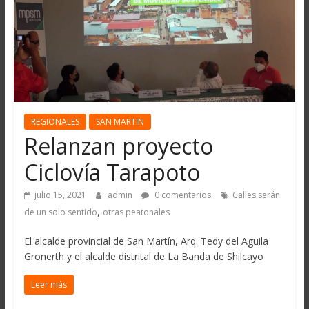
REGIONALES
SAN MARTIN
Relanzan proyecto
Ciclovía Tarapoto
julio 15, 2021
admin
0 comentarios
Calles serán
,
de un solo sentido
otras peatonales
El alcalde provincial de San Martín, Arq. Tedy del Aguila
Gronerth y el alcalde distrital de La Banda de Shilcayo
Leer más