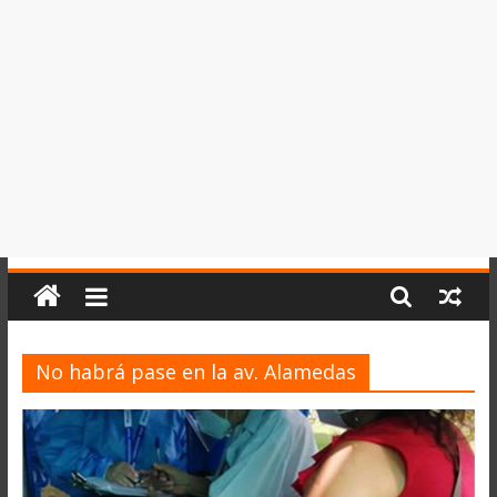
del
Perú,
Mundo
,
Ucayali,
San
Martín
y
Loreto
No habrá pase en la av. Alamedas