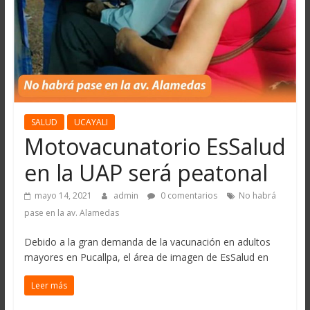
SALUD
UCAYALI
Motovacunatorio EsSalud
en la UAP será peatonal
mayo 14, 2021
admin
0 comentarios
No habrá
pase en la av. Alamedas
Debido a la gran demanda de la vacunación en adultos
mayores en Pucallpa, el área de imagen de EsSalud en
Leer más