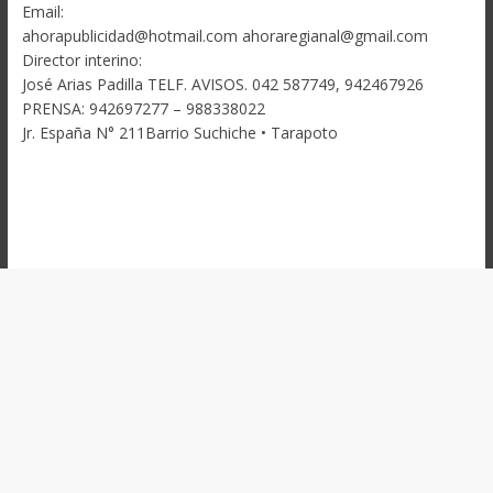
Email:
ahorapublicidad@hotmail.com ahoraregianal@gmail.com
Director interino:
José Arias Padilla TELF. AVISOS. 042 587749, 942467926
PRENSA: 942697277 – 988338022
Jr. España N° 211Barrio Suchiche • Tarapoto