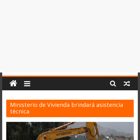
del
Perú,
Mundo
,
Ucayali,
San
Martín
y
Loreto
Ministerio de Vivienda brindará asistencia
técnica