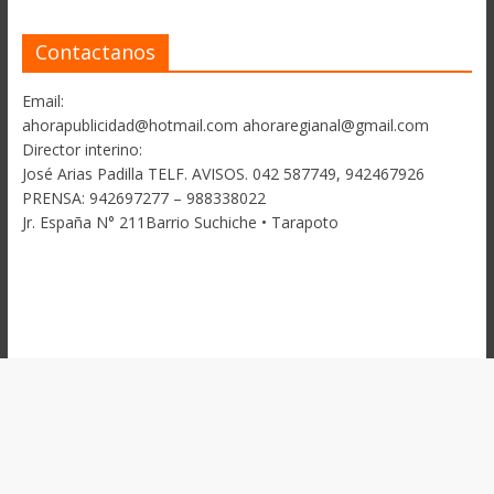
Contactanos
Email:
ahorapublicidad@hotmail.com ahoraregianal@gmail.com
Director interino:
José Arias Padilla TELF. AVISOS. 042 587749, 942467926
PRENSA: 942697277 – 988338022
Jr. España N° 211Barrio Suchiche • Tarapoto