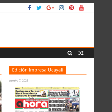
IO
Edición Impresa Ucayali
agosto 7, 2026