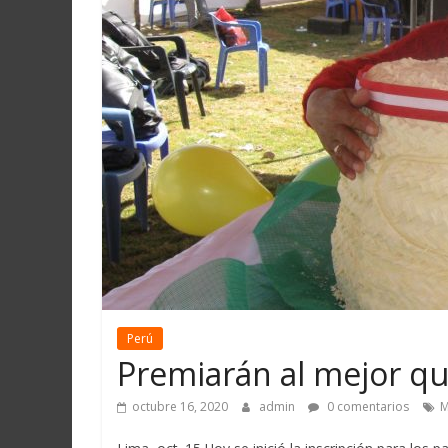
Martín
y
Loreto
Perú
Premiarán al mejor q
octubre 16, 2020
admin
0 comentarios
M