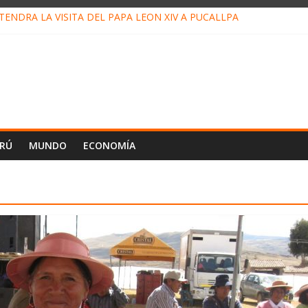
ENDRÁ LA VISITA DEL PAPA LEÓN XIV A PUCALLPA
CONCURSO DE MICRORELATOS BIBLIOTECUENTO 2026
NUEVA DIRECTIVA SUDUNU
PACTO DE ECONOMÍAS ILEGALES CONTRA PPII DE UCAYALI
E PETRÓLEO EN PERÚ SUPERÓ LOS 36 MIL BARRILES/DÍA EN JUL
ERÚ
MUNDO
ECONOMÍA