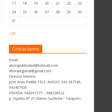
17
18
19
20
21
22
23
24
25
26
27
28
29
30
31
« Jul
Contactanos
Email:
ahorapublicidad@hotmail.com
ahoraregianal@gmail.com
Director interino:
José Arias Padilla TELF. AVISOS. 042 587749,
942467926
PRENSA: 942697277 – 988338022
Jr. España N° 211Barrio Suchiche • Tarapoto