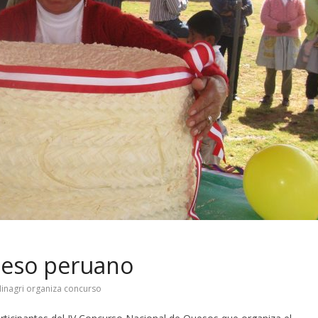
ueso peruano
inagri organiza concurso