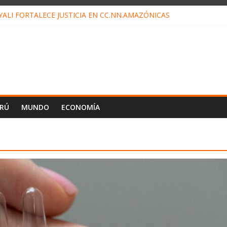
ALI FORTALECE JUSTICIA EN CC.NN.AMAZÓNICAS
LOJ INVISIBLE” BAJO TIERRA QUE CONTROLA TODA LA VIDA EN E
ALIAGA NO EXPLICA RENUNCIA DE LUIS RUBIO
ES EL ÚLTIMO DÍA PARA PAGOS DE RECIBOS
TAHUANIA IRREGULARIDADES EN COMPRA COMBUSTIBLE
ERÚ
MUNDO
ECONOMÍA