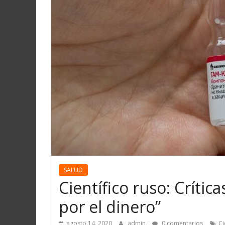
Martín
y
Loreto
SALUD
Científico ruso: Crític
por el dinero”
agosto 14, 2020
admin
0 comentarios
Ci