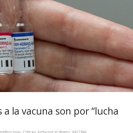
as a la vacuna son por “lucha
,
,
,
entífico ruso
Críticas
lucha por el dinero
VACUNA