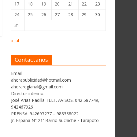
17
18
19
20
21
22
23
24
25
26
27
28
29
30
31
« Jul
Contactanos
Email:
ahorapublicidad@hotmail.com
ahoraregianal@gmail.com
Director interino:
José Arias Padilla TELF. AVISOS. 042 587749,
942467926
PRENSA: 942697277 – 988338022
Jr. España N° 211Barrio Suchiche • Tarapoto