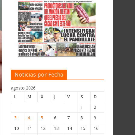
Noticias por Fecha
agosto 2026
L
M
X
J
V
S
D
1
2
3
4
5
6
7
8
9
10
11
12
13
14
15
16