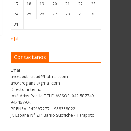
17
18
19
20
21
22
23
24
25
26
27
28
29
30
31
« Jul
Contactanos
Email:
ahorapublicidad@hotmail.com
ahoraregianal@gmail.com
Director interino:
José Arias Padilla TELF. AVISOS. 042 587749,
942467926
PRENSA: 942697277 – 988338022
Jr. España N° 211Barrio Suchiche • Tarapoto