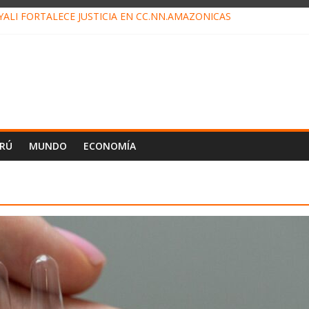
ALI FORTALECE JUSTICIA EN CC.NN.AMAZÓNICAS
LOJ INVISIBLE” BAJO TIERRA QUE CONTROLA TODA LA VIDA EN E
ALIAGA NO EXPLICA RENUNCIA DE LUIS RUBIO
ES EL ÚLTIMO DÍA PARA PAGOS DE RECIBOS
TAHUANIA IRREGULARIDADES EN COMPRA COMBUSTIBLE
ERÚ
MUNDO
ECONOMÍA