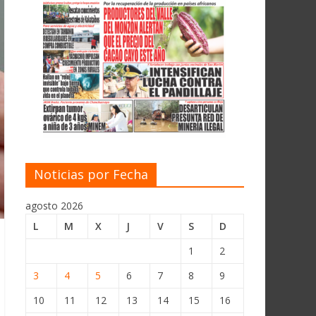
Noticias por Fecha
agosto 2026
L
M
X
J
V
S
D
1
2
3
4
5
6
7
8
9
10
11
12
13
14
15
16