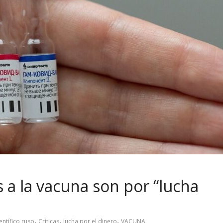
as a la vacuna son por “lucha
,
,
,
entífico ruso
Críticas
lucha por el dinero
VACUNA