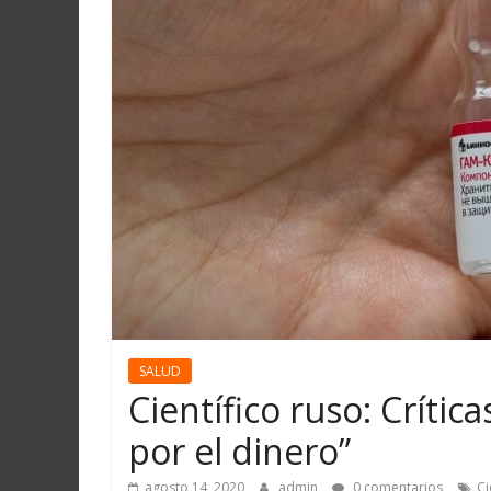
Martín
y
Loreto
SALUD
Científico ruso: Crític
por el dinero”
agosto 14, 2020
admin
0 comentarios
Ci