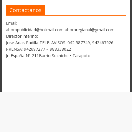
Contactanos
Email:
ahorapublicidad@hotmail.com ahoraregianal@gmail.com
Director interino:
José Arias Padilla TELF. AVISOS. 042 587749, 942467926
PRENSA: 942697277 – 988338022
Jr. España N° 211Barrio Suchiche • Tarapoto