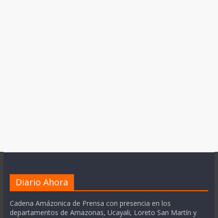
Diario Ahora
Cadena Amázonica de Prensa con presencia en los
departamentos de Amazonas, Ucayali, Loreto San Martín y