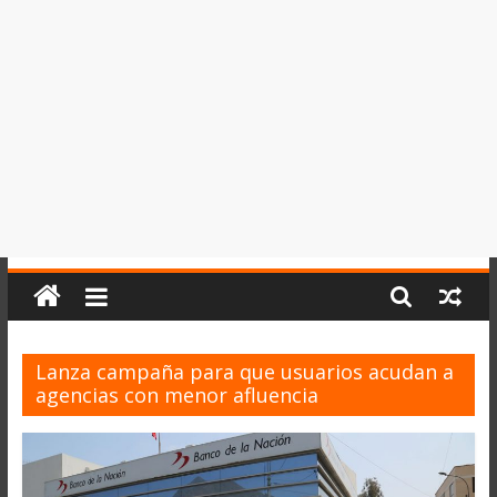
del
Perú,
Mundo
,
Ucayali,
San
Martín
y
Loreto
Lanza campaña para que usuarios acudan a
agencias con menor afluencia