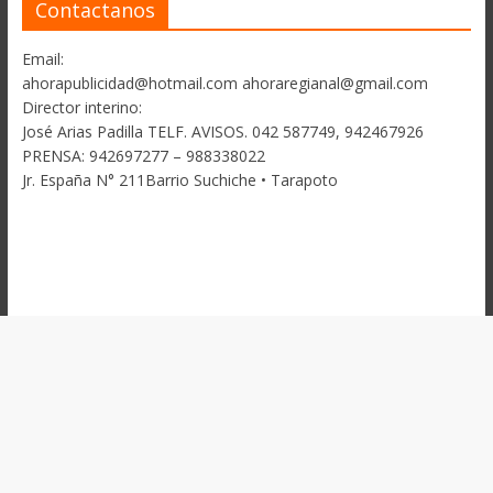
Contactanos
Email:
ahorapublicidad@hotmail.com ahoraregianal@gmail.com
Director interino:
José Arias Padilla TELF. AVISOS. 042 587749, 942467926
PRENSA: 942697277 – 988338022
Jr. España N° 211Barrio Suchiche • Tarapoto