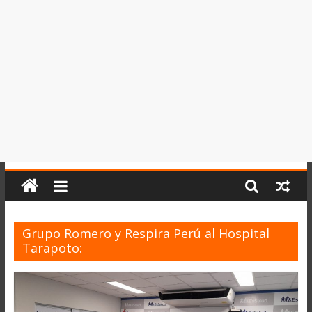
del
Perú,
Mundo
,
Ucayali,
San
Martín
y
Loreto
Grupo Romero y Respira Perú al Hospital
Tarapoto: