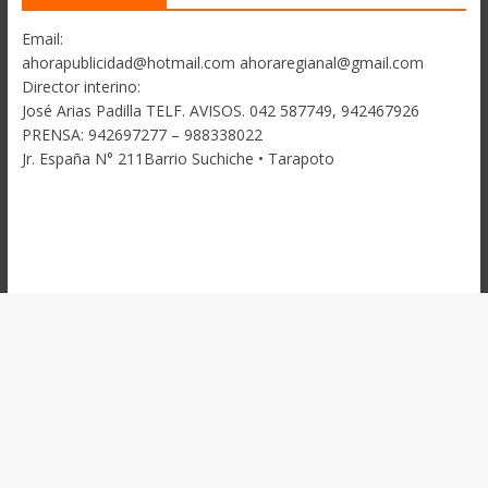
Email:
ahorapublicidad@hotmail.com ahoraregianal@gmail.com
Director interino:
José Arias Padilla TELF. AVISOS. 042 587749, 942467926
PRENSA: 942697277 – 988338022
Jr. España N° 211Barrio Suchiche • Tarapoto