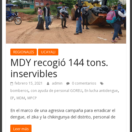
REGIONALES
UCAYALI
MDY recogió 144 tons.
inservibles
febrero 15, 2021
admin
0 comentarios
,
,
,
bomberos
con ayuda de personal GOREU
En lucha antidengue
,
,
EP
MDM
MPCP
En el marco de una agresiva campaña para erradicar el
dengue, el zika y la chikingunya del distrito, personal de
Leer más