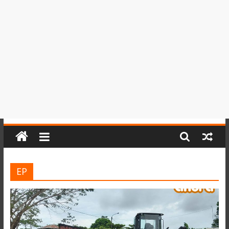
del
Perú,
Mundo
,
Ucayali,
San
Martín
y
Loreto
EP