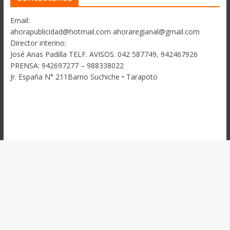
Email:
ahorapublicidad@hotmail.com ahoraregianal@gmail.com
Director interino:
José Arias Padilla TELF. AVISOS. 042 587749, 942467926
PRENSA: 942697277 – 988338022
Jr. España N° 211Barrio Suchiche • Tarapoto