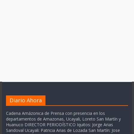
Diario Ahora
Cadena Amázonica de Prensa con presencia en los
departamentos de Amazonas, Ucayali, Loreto San Martín y
Huanuco DIRECTOR PERIODÍSTICO Iquitos: Jorge Arias
Sandoval Ucayali: Patricia Arias de Lozada San Martín: Jose