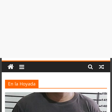
del
Perú,
Mundo
,
Ucayali,
San
Martín
y
Loreto
En la Hoyada