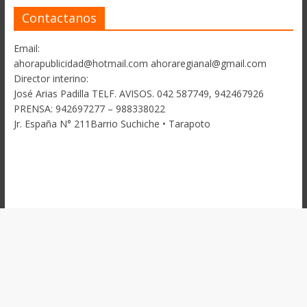
Contactanos
Email:
ahorapublicidad@hotmail.com ahoraregianal@gmail.com
Director interino:
José Arias Padilla TELF. AVISOS. 042 587749, 942467926
PRENSA: 942697277 – 988338022
Jr. España N° 211Barrio Suchiche • Tarapoto