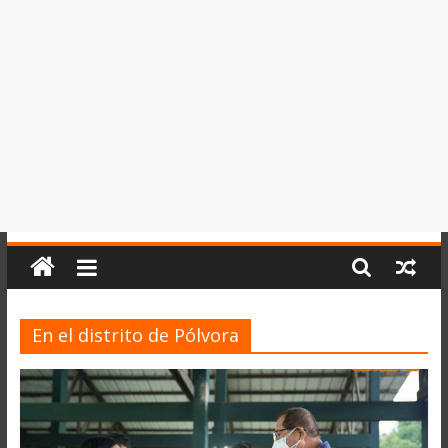
del
Perú,
Mundo
,
Ucayali,
San
Martín
y
Loreto
En el distrito de Pólvora