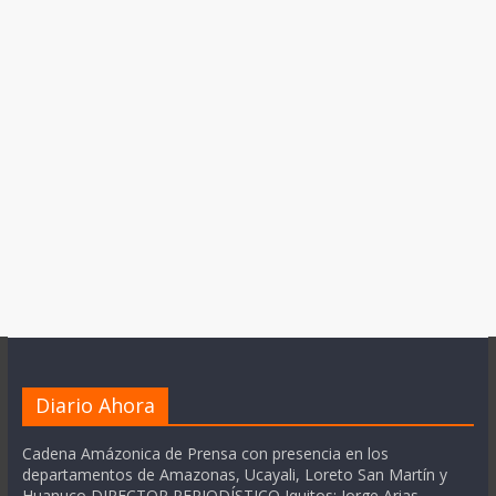
Diario Ahora
Cadena Amázonica de Prensa con presencia en los
departamentos de Amazonas, Ucayali, Loreto San Martín y
Huanuco DIRECTOR PERIODÍSTICO Iquitos: Jorge Arias