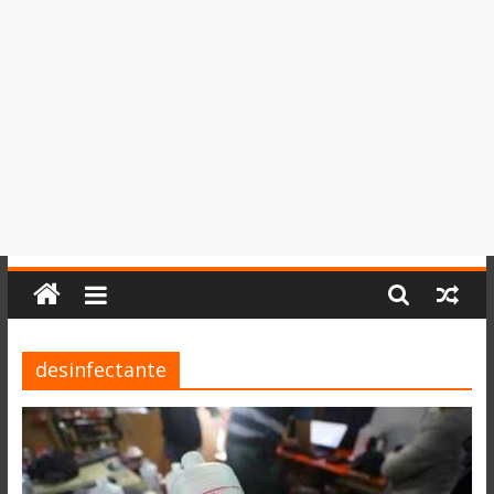
del
Perú,
Mundo
,
Ucayali,
San
Martín
y
Loreto
desinfectante