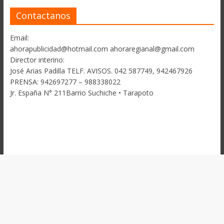
Contactanos
Email:
ahorapublicidad@hotmail.com ahoraregianal@gmail.com
Director interino:
José Arias Padilla TELF. AVISOS. 042 587749, 942467926
PRENSA: 942697277 – 988338022
Jr. España N° 211Barrio Suchiche • Tarapoto