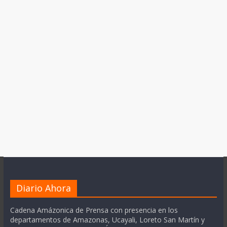
Diario Ahora
Cadena Amázonica de Prensa con presencia en los
departamentos de Amazonas, Ucayali, Loreto San Martín y