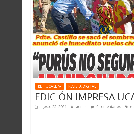
Martín
y
Loreto
RD.PUCALLPA
REVISTA DIGITAL
EDICIÓN IMPRESA UCA
agosto 25, 2021
admin
0 comentarios
ed