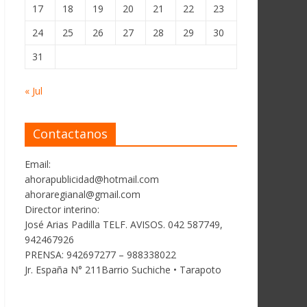
17
18
19
20
21
22
23
24
25
26
27
28
29
30
31
« Jul
Contactanos
Email:
ahorapublicidad@hotmail.com
ahoraregianal@gmail.com
Director interino:
José Arias Padilla TELF. AVISOS. 042 587749,
942467926
PRENSA: 942697277 – 988338022
Jr. España N° 211Barrio Suchiche • Tarapoto