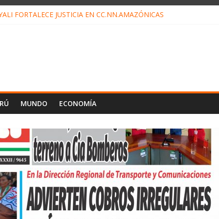
ALI FORTALECE JUSTICIA EN CC.NN.AMAZÓNICAS
LOJ INVISIBLE” BAJO TIERRA QUE CONTROLA TODA LA VIDA EN E
ALIAGA NO EXPLICA RENUNCIA DE LUIS RUBIO
ES EL ÚLTIMO DÍA PARA PAGOS DE RECIBOS
TAHUANIA IRREGULARIDADES EN COMPRA COMBUSTIBLE
ERÚ
MUNDO
ECONOMÍA