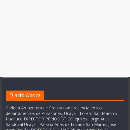
Diario Ahora
Cadena Amázonica de Prensa con presencia en los
departamentos de Amazonas, Ucayali, Loreto San Martín y
Huanuco DIRECTOR PERIODÍSTICO Iquitos: Jorge Arias
Sandoval Ucayali: Patricia Arias de Lozada San Martín: Jose
Arias Padilla DIRECTOR FUNDADOR Jose Arias Padilla