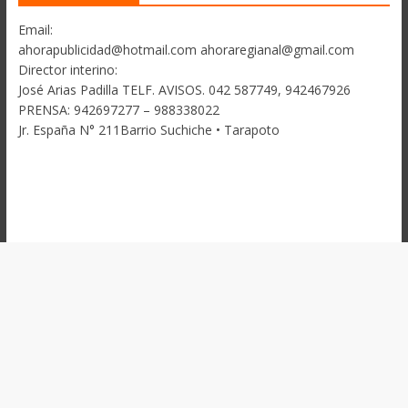
Email:
ahorapublicidad@hotmail.com ahoraregianal@gmail.com
Director interino:
José Arias Padilla TELF. AVISOS. 042 587749, 942467926
PRENSA: 942697277 – 988338022
Jr. España N° 211Barrio Suchiche • Tarapoto