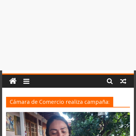
del
Perú,
Mundo
,
Ucayali,
San
Martín
y
Loreto
Cámara de Comercio realiza campaña: