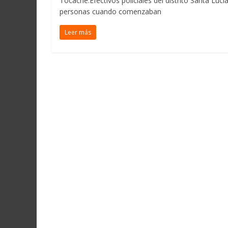
Tocache.Efectivos policiales del distrito Santa Lucí
personas cuando comenzaban
Leer más