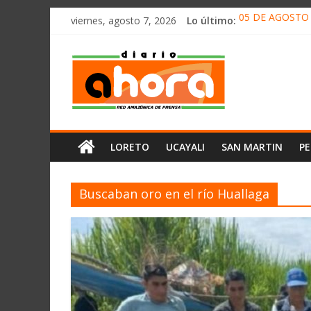
олимп казино
Saltar
viernes, agosto 7, 2026
Lo último:
05 DE AGOSTO 
al
Hernani Segund
contenido
Diario
CONCENTRACIÓ
HALLAN UN “RE
RAFAEL LÓPEZ 
Ahora
Cadena
LORETO
UCAYALI
SAN MARTIN
P
Amazónica
de
Prensa
Buscaban oro en el río Huallaga
Noticias
del
Perú,
Mundo
,
Ucayali,
San