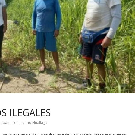
S ILEGALES
aban oro en el río Huallaga