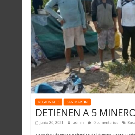
Martín
y
Loreto
REGIONALES
SAN MARTIN
DETIENEN A 5 MINERO
junio 26, 2021
admin
0 comentarios
Busc