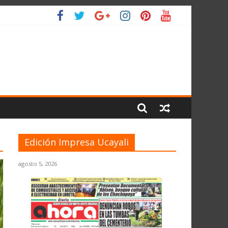
ANTE EL JNE
L PLANETA
Edición Impresa Ucayali
agosto 5, 2026