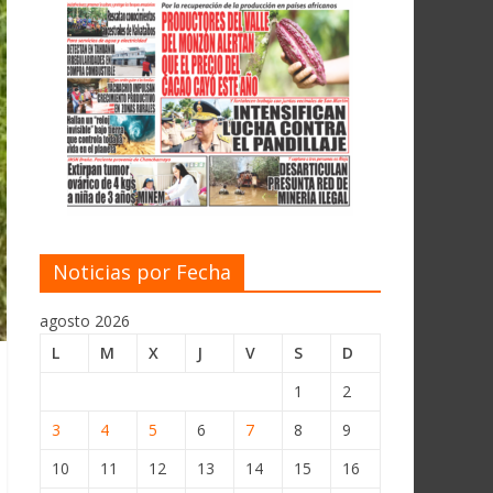
Noticias por Fecha
agosto 2026
L
M
X
J
V
S
D
1
2
3
4
5
6
7
8
9
10
11
12
13
14
15
16