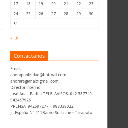
17
18
19
20
21
22
23
24
25
26
27
28
29
30
31
« Jul
Contactanos
Email:
ahorapublicidad@hotmail.com
ahoraregianal@gmail.com
Director interino:
José Arias Padilla TELF. AVISOS. 042 587749,
942467926
PRENSA: 942697277 – 988338022
Jr. España N° 211Barrio Suchiche • Tarapoto