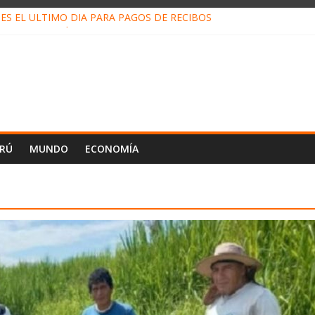
ES EL ÚLTIMO DÍA PARA PAGOS DE RECIBOS
o Escobar del Águila: LO QUE DICE LA HOJA DE VIDA PRESENTADA 
N EN EL TRABAJO: CINCO TÉCNICAS PARA POTENCIARLA
LOJ INVISIBLE” BAJO TIERRA QUE CONTROLA TODA LA VIDA EN E
ALIAGA NO EXPLICA RENUNCIA DE LUIS RUBIO
ERÚ
MUNDO
ECONOMÍA