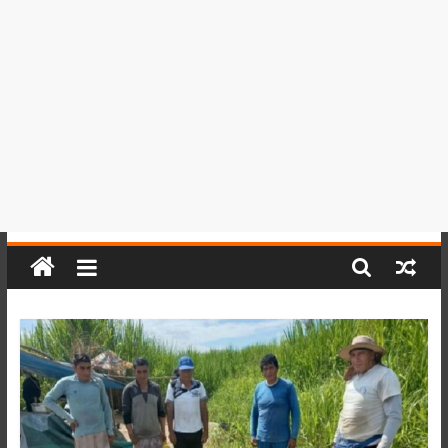
del
Perú,
Mundo
,
Ucayali,
San
Martín
y
Loreto