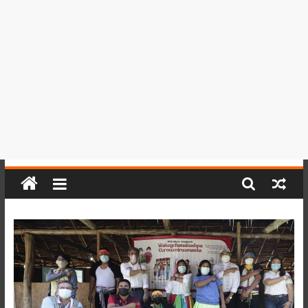
del
Perú,
Mundo
,
Ucayali,
San
Martín
y
Loreto