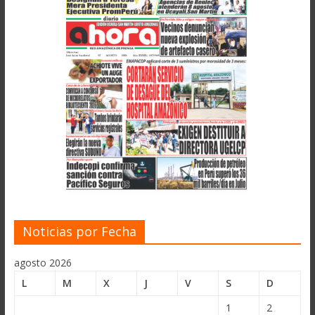
Noticias por Fecha
agosto 2026
L
M
X
J
V
S
D
1
2