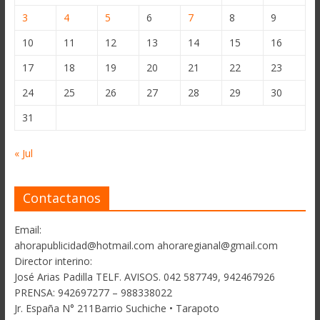
3
4
5
6
7
8
9
10
11
12
13
14
15
16
17
18
19
20
21
22
23
24
25
26
27
28
29
30
31
« Jul
Contactanos
Email:
ahorapublicidad@hotmail.com ahoraregianal@gmail.com
Director interino:
José Arias Padilla TELF. AVISOS. 042 587749, 942467926
PRENSA: 942697277 – 988338022
Jr. España N° 211Barrio Suchiche • Tarapoto