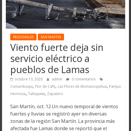
REGIONALES
SAN MARTIN
Viento fuerte deja sin
servicio eléctrico a
pueblos de Lamas
octubre 13, 2020
admin
0 comentarios
,
,
,
Cumumbuqui
Flor de Café
Las Flores de Momanoquihua
Pampa
,
,
Hermosa
Tallaquiwi
Zapatero
San Martín, oct. 12.Un nuevo temporal de vientos
fuertes y lluvias se registró ayer en diversas
zonas de la región San Martín. La provincia más
afectada fue Lamas donde se reportó que el