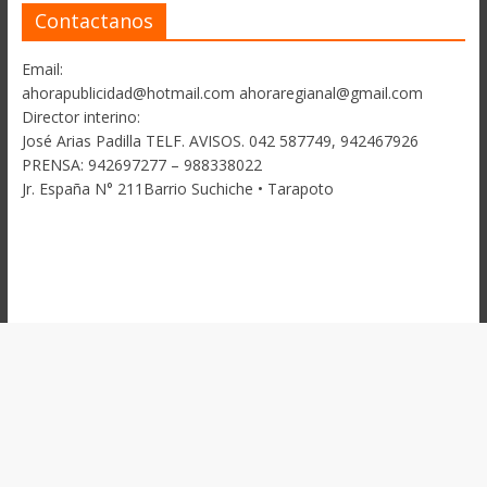
Contactanos
Email:
ahorapublicidad@hotmail.com ahoraregianal@gmail.com
Director interino:
José Arias Padilla TELF. AVISOS. 042 587749, 942467926
PRENSA: 942697277 – 988338022
Jr. España N° 211Barrio Suchiche • Tarapoto