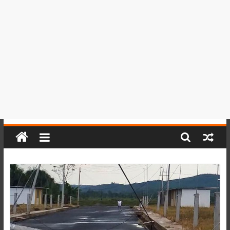
del
Perú,
Mundo
,
Ucayali,
San
Martín
y
Loreto