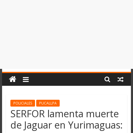
del
Perú,
Mundo
,
Ucayali,
San
Martín
y
Loreto
POLICIALES
PUCALLPA
SERFOR lamenta muerte
de Jaguar en Yurimaguas: