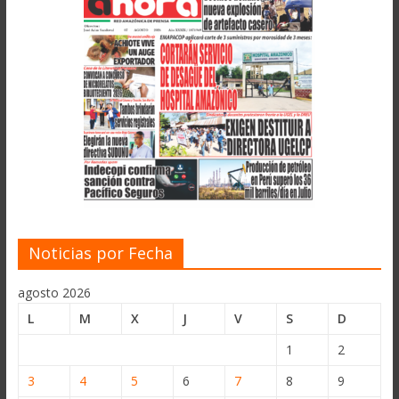
Noticias por Fecha
agosto 2026
L
M
X
J
V
S
D
1
2
3
4
5
6
7
8
9