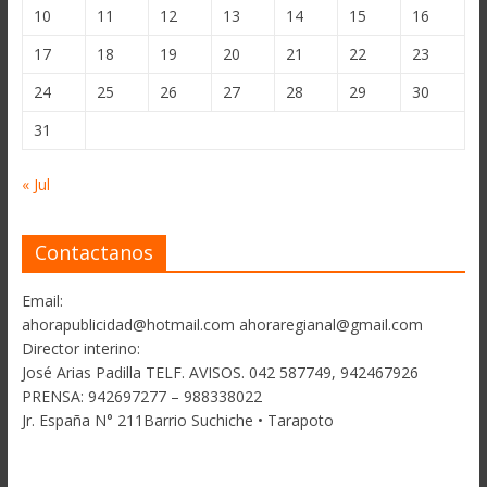
10
11
12
13
14
15
16
17
18
19
20
21
22
23
24
25
26
27
28
29
30
31
« Jul
Contactanos
Email:
ahorapublicidad@hotmail.com ahoraregianal@gmail.com
Director interino:
José Arias Padilla TELF. AVISOS. 042 587749, 942467926
PRENSA: 942697277 – 988338022
Jr. España N° 211Barrio Suchiche • Tarapoto