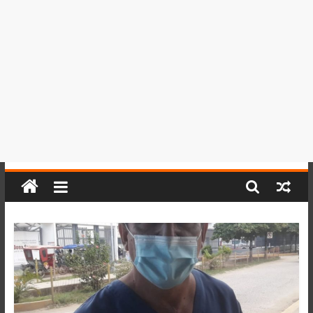
del
Perú,
Mundo
,
Ucayali,
San
Martín
y
Loreto