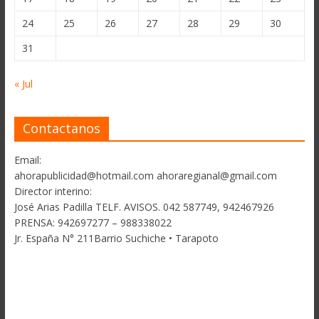
24
25
26
27
28
29
30
31
« Jul
Contactanos
Email:
ahorapublicidad@hotmail.com ahoraregianal@gmail.com
Director interino:
José Arias Padilla TELF. AVISOS. 042 587749, 942467926
PRENSA: 942697277 – 988338022
Jr. España N° 211Barrio Suchiche • Tarapoto