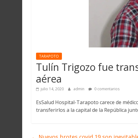
Martín
y
Loreto
TARAPOTO
Tulín Trigozo fue tran
aérea
julio 14, 2020
admin
0 comentarios
EsSalud Hospital-Tarapoto carece de médicos
transferirlos a la capital de la República ju
←
Nuevos brotes covid 19 son inevitabl