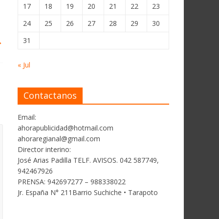
17
18
19
20
21
22
23
24
25
26
27
28
29
30
→
31
« Jul
Contactanos
Email:
ahorapublicidad@hotmail.com
ahoraregianal@gmail.com
Director interino:
José Arias Padilla TELF. AVISOS. 042 587749,
942467926
PRENSA: 942697277 – 988338022
Jr. España N° 211Barrio Suchiche • Tarapoto