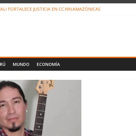
ALI FORTALECE JUSTICIA EN CC.NN.AMAZÓNICAS
LOJ INVISIBLE” BAJO TIERRA QUE CONTROLA TODA LA VIDA EN EL
ALIAGA NO EXPLICA RENUNCIA DE LUIS RUBIO
ES EL ÚLTIMO DÍA PARA PAGOS DE RECIBOS
TAHUANIA IRREGULARIDADES EN COMPRA COMBUSTIBLE
ERÚ
MUNDO
ECONOMÍA