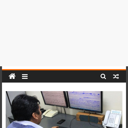
del
Perú,
Mundo
,
Ucayali,
San
Martín
y
Loreto