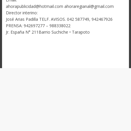
ahorapublicidad@hotmail.com ahoraregianal@gmail.com
Director interino:
José Arias Padilla TELF. AVISOS. 042 587749, 942467926
PRENSA: 942697277 – 988338022
Jr. España N° 211Barrio Suchiche • Tarapoto