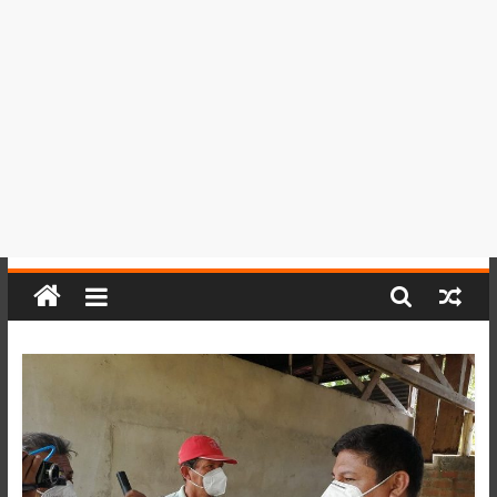
del
Perú,
Mundo
,
Ucayali,
San
Martín
y
Loreto