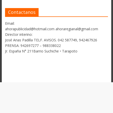
Contactanos
Email:
ahorapublicidad@hotmail.com ahoraregianal@gmail.com
Director interino:
José Arias Padilla TELF. AVISOS. 042 587749, 942467926
PRENSA: 942697277 – 988338022
Jr. España N° 211Barrio Suchiche • Tarapoto