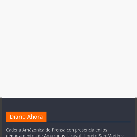
Diario Ahora
Cadena Amázonica de Prensa con presencia en los
departamentos de Amazonas, Ucayali, Loreto San Martín y