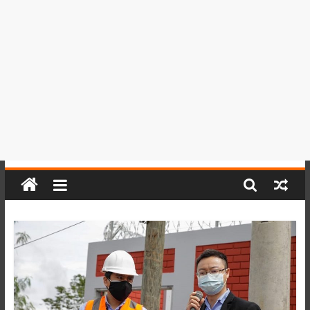
del
Perú,
Mundo
,
Ucayali,
San
Martín
y
Loreto