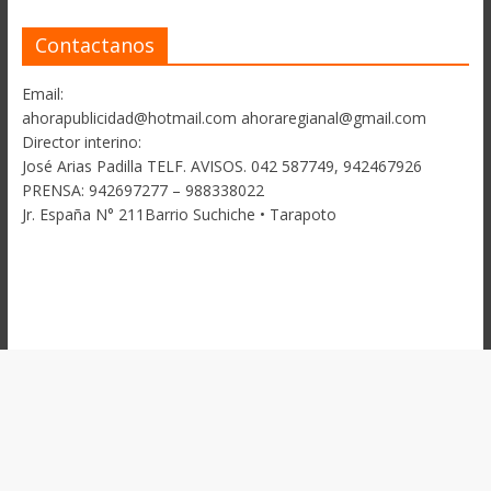
Contactanos
Email:
ahorapublicidad@hotmail.com ahoraregianal@gmail.com
Director interino:
José Arias Padilla TELF. AVISOS. 042 587749, 942467926
PRENSA: 942697277 – 988338022
Jr. España N° 211Barrio Suchiche • Tarapoto