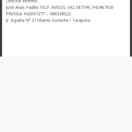
Director interino:
José Arias Padilla TELF. AVISOS. 042 587749, 942467926
PRENSA: 942697277 – 988338022
Jr. España N° 211Barrio Suchiche • Tarapoto