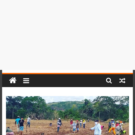
del
Perú,
Mundo
,
Ucayali,
San
Martín
y
Loreto