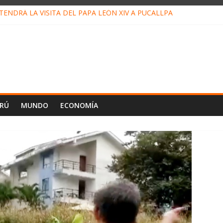
ENDRÁ LA VISITA DEL PAPA LEÓN XIV A PUCALLPA
CONCURSO DE MICRORELATOS BIBLIOTECUENTO 2026
NUEVA DIRECTIVA SUDUNU
PACTO DE ECONOMÍAS ILEGALES CONTRA PPII DE UCAYALI
E PETRÓLEO EN PERÚ SUPERÓ LOS 36 MIL BARRILES/DÍA EN JUL
ERÚ
MUNDO
ECONOMÍA