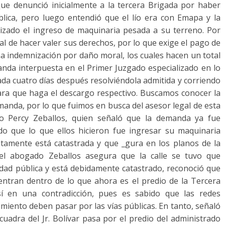
que denunció inicialmente a la tercera Brigada por haber
ública, pero luego entendió que el lío era con Emapa y la
rizado el ingreso de maquinaria pesada a su terreno. Por
tal de hacer valer sus derechos, por lo que exige el pago de
na indemnización por daño moral, los cuales hacen un total
manda interpuesta en el Primer Juzgado especializado en lo
ada cuatro días después resolviéndola admitida y corriendo
ra que haga el descargo respectivo. Buscamos conocer la
anda, por lo que fuimos en busca del asesor legal de esta
o Percy Zeballos, quien señaló que la demanda ya fue
do que lo que ellos hicieron fue ingresar su maquinaria
tamente está catastrada y que _gura en los planos de la
el abogado Zeballos asegura que la calle se tuvo que
dad pública y está debidamente catastrado, reconoció que
entran dentro de lo que ahora es el predio de la Tercera
sí en una contradicción, pues es sabido que las redes
amiento deben pasar por las vías públicas. En tanto, señaló
a cuadra del Jr. Bolívar pasa por el predio del administrado