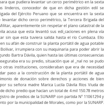
para que pudiera levantar un cerco perimétrico en la sexta
sus linderos, conocedor de que en dicha gestión edil se
 Brigada del Ejército Peruano que se encuentra en la sexta
e levantar dicho cerco perimétrico, la Tercera Brigada del
Militar, aparentemente sin respetar el plano catastral de la
ila acusa que esta levantó sus edi_caciones en plena vía
var sin que esta tuviera salida hasta el río Cumbaza. Ello
n su afán de construir la planta portátil de agua potable
. Bolívar, irrumpiera con su maquinaria para poder abrir la
egundo Bartra Dávila, quien hasta las últimas consecuencias
 aseguraba era su predio, situación que al _nal no se pudo
o otras instituciones, consideraban que era de necesidad
dar paso a la construcción de la planta portátil de agua
stimonio de donación sobre derechos y acciones de bien
por su señora madre Marica Lucila Dávila Ríos Viuda de
s de dicho predio que hacían un total de 4 mil 150.78 metros
gistro de predios de la SUNARP con partida Nº 11061294 y
anto por la municipalidad de Morales, como por la SUNARP.