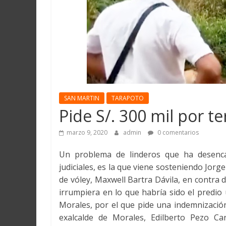
Martín
y
Loreto
SAN MARTIN
TARAPOTO
Pide S/. 300 mil por t
marzo 9, 2020
admin
0 comentarios
Un problema de linderos que ha desenca
judiciales, es la que viene sosteniendo Jo
de vóley, Maxwell Bartra Dávila, en contra
irrumpiera en lo que habría sido el predio u
Morales, por el que pide una indemnización
exalcalde de Morales, Edilberto Pezo Ca