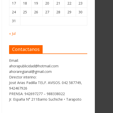
17
18
19
20
21
22
23
24
25
26
27
28
29
30
31
« Jul
Contactanos
Email:
ahorapublicidad@hotmail.com
ahoraregianal@gmail.com
Director interino:
José Arias Padilla TELF. AVISOS. 042 587749,
942467926
PRENSA: 942697277 – 988338022
Jr. España N° 211Barrio Suchiche • Tarapoto