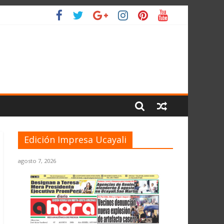
IO
Edición Impresa Ucayali
agosto 7, 2026