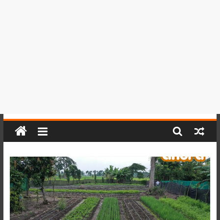
del
Perú,
Mundo
,
Ucayali,
San
Martín
y
Loreto