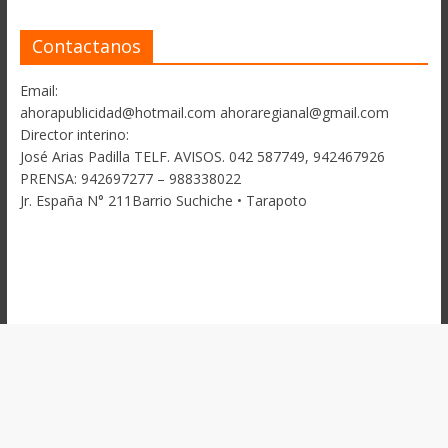
Contactanos
Email:
ahorapublicidad@hotmail.com ahoraregianal@gmail.com
Director interino:
José Arias Padilla TELF. AVISOS. 042 587749, 942467926
PRENSA: 942697277 – 988338022
Jr. España N° 211Barrio Suchiche • Tarapoto