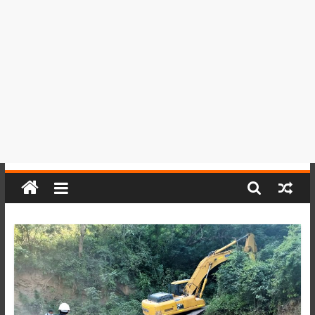
del
Perú,
Mundo
,
Ucayali,
San
Martín
y
Loreto