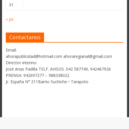
31
« Jul
Contactanos
Email:
ahorapublicidad@hotmail.com ahoraregianal@gmail.com
Director interino:
José Arias Padilla TELF. AVISOS. 042 587749, 942467926
PRENSA: 942697277 – 988338022
Jr. España N° 211Barrio Suchiche • Tarapoto