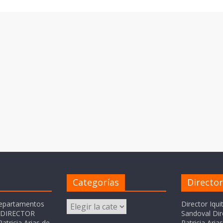
Categorías
Directo
Categorías
departamentos
Director Iqui
o DIRECTOR
Sandoval Dir
atricia Arias de
Patricia Ari