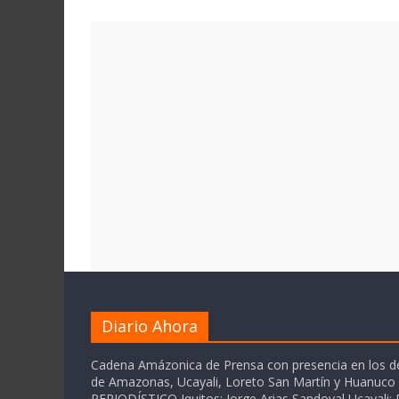
Diario Ahora
Cadena Amázonica de Prensa con presencia en los 
de Amazonas, Ucayali, Loreto San Martín y Huanuc
PERIODÍSTICO Iquitos: Jorge Arias Sandoval Ucayali: P