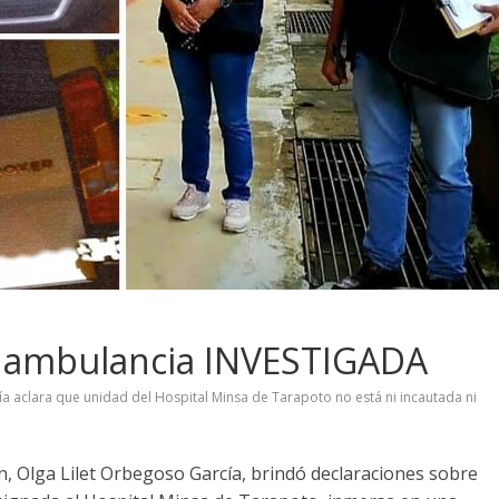
la ambulancia INVESTIGADA
lía aclara que unidad del Hospital Minsa de Tarapoto no está ni incautada ni
ón, Olga Lilet Orbegoso García, brindó declaraciones sobre