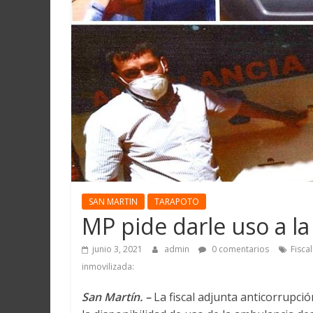
Martín
y
Loreto
SAN MARTIN
TARAPOTO
MP pide darle uso a 
junio 3, 2021
admin
0 comentarios
Fisca
inmovilizada:
San Martín. –
La fiscal adjunta anticorrupci