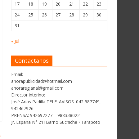
17
18
19
20
21
22
23
24
25
26
27
28
29
30
31
« Jul
Contactanos
Email:
ahorapublicidad@hotmail.com
ahoraregianal@gmail.com
Director interino:
José Arias Padilla TELF. AVISOS. 042 587749,
942467926
PRENSA: 942697277 – 988338022
Jr. España N° 211Barrio Suchiche • Tarapoto
→