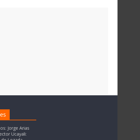
res
tos: Jorge Arias
ector Ucayali:
as de Lozada