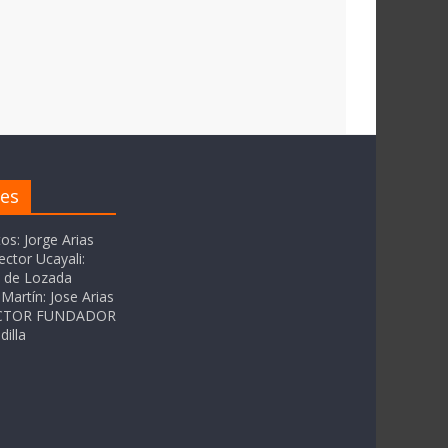
res
tos: Jorge Arias
ector Ucayali:
as de Lozada
Martín: Jose Arias
RECTOR FUNDADOR
dilla