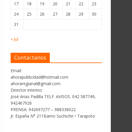
17
18
19
20
21
22
23
24
25
26
27
28
29
30
31
« Jul
Contactanos
Email:
ahorapublicidad@hotmail.com
ahoraregianal@gmail.com
Director interino:
José Arias Padilla TELF. AVISOS. 042 587749,
942467926
PRENSA: 942697277 – 988338022
Jr. España N° 211Barrio Suchiche • Tarapoto