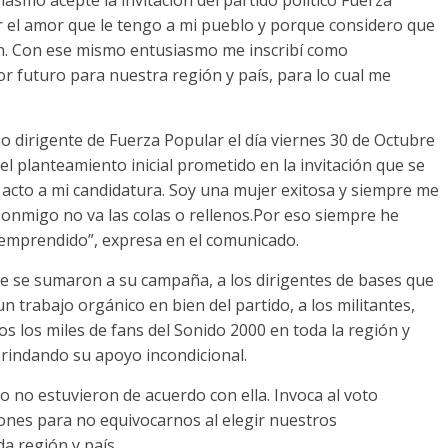
asmo acepté la invitación del partido político Fuerza
 el amor que le tengo a mi pueblo y porque considero que
n. Con ese mismo entusiasmo me inscribí como
 futuro para nuestra región y país, para lo cual me
 dirigente de Fuerza Popular el día viernes 30 de Octubre
el planteamiento inicial prometido en la invitación que se
l acto a mi candidatura. Soy una mujer exitosa y siempre me
 Conmigo no va las colas o rellenos.Por eso siempre he
e emprendido”, expresa en el comunicado.
e se sumaron a su campaña, a los dirigentes de bases que
trabajo orgánico en bien del partido, a los militantes,
os los miles de fans del Sonido 2000 en toda la región y
rindando su apoyo incondicional.
 no estuvieron de acuerdo con ella. Invoca al voto
ones para no equivocarnos al elegir nuestros
a región y país.