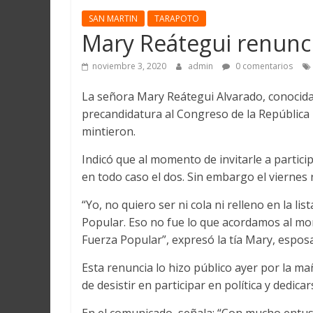
Martín
SAN MARTIN
TARAPOTO
y
Mary Reátegui renunc
Loreto
noviembre 3, 2020
admin
0 comentarios
La señora Mary Reátegui Alvarado, conocida
precandidatura al Congreso de la República p
mintieron.
Indicó que al momento de invitarle a partic
en todo caso el dos. Sin embargo el viernes
“Yo, no quiero ser ni cola ni relleno en la li
Popular. Eso no fue lo que acordamos al mom
Fuerza Popular”, expresó la tía Mary, esposa
Esta renuncia lo hizo público ayer por la m
de desistir en participar en política y dedicar