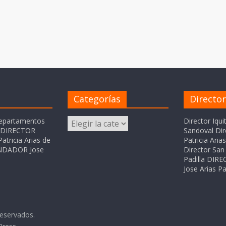
Categorías
Directo
Categorías
departamentos
Director Iqui
o DIRECTOR
Sandoval Dir
atricia Arias de
Patricia Ari
FUNDADOR Jose
Director San 
Padilla DI
Jose Arias Pa
reservados.