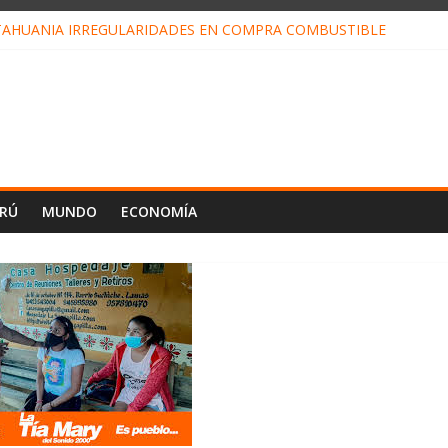
TAHUANIA IRREGULARIDADES EN COMPRA COMBUSTIBLE
ALI FORTALECE JUSTICIA EN CC.NN.AMAZÓNICAS
LOJ INVISIBLE” BAJO TIERRA QUE CONTROLA TODA LA VIDA EN EL
ALIAGA NO EXPLICA RENUNCIA DE LUIS RUBIO
ES EL ÚLTIMO DÍA PARA PAGOS DE RECIBOS
ERÚ
MUNDO
ECONOMÍA