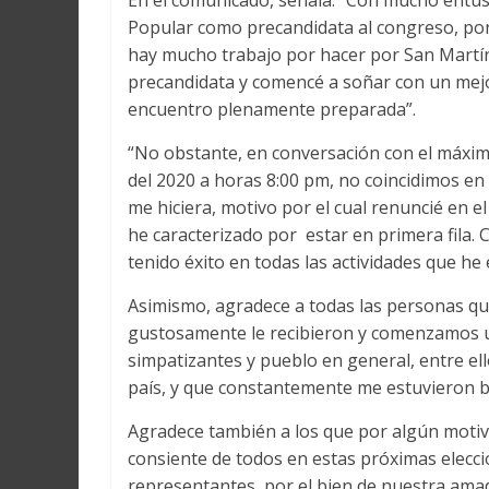
En el comunicado, señala: “Con mucho entusi
Popular como precandidata al congreso, por
hay mucho trabajo por hacer por San Martí
precandidata y comencé a soñar con un mejor
encuentro plenamente preparada”.
“No obstante, en conversación con el máximo
del 2020 a horas 8:00 pm, no coincidimos en 
me hiciera, motivo por el cual renuncié en e
he caracterizado por estar en primera fila.
tenido éxito en todas las actividades que h
Asimismo, agradece a todas las personas qu
gustosamente le recibieron y comenzamos un 
simpatizantes y pueblo en general, entre ell
país, y que constantemente me estuvieron b
Agradece también a los que por algún motivo
consiente de todos en estas próximas elecci
representantes, por el bien de nuestra amad