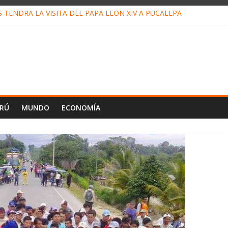
TENDRÁ LA VISITA DEL PAPA LEÓN XIV A PUCALLPA
 CONCURSO DE MICRORELATOS BIBLIOTECUENTO 2026
 NUEVA DIRECTIVA SUDUNU
MPACTO DE ECONOMÍAS ILEGALES CONTRA PPII DE UCAYALI
DE PETRÓLEO EN PERÚ SUPERÓ LOS 36 MIL BARRILES/DÍA EN JU
ERÚ
MUNDO
ECONOMÍA