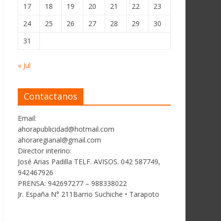
17
18
19
20
21
22
23
24
25
26
27
28
29
30
31
« Jul
Contactanos
Email:
ahorapublicidad@hotmail.com
ahoraregianal@gmail.com
Director interino:
José Arias Padilla TELF. AVISOS. 042 587749,
942467926
PRENSA: 942697277 – 988338022
Jr. España N° 211Barrio Suchiche • Tarapoto