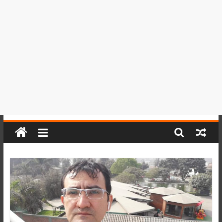
del
Perú,
Mundo
,
Ucayali,
San
Martín
y
Loreto