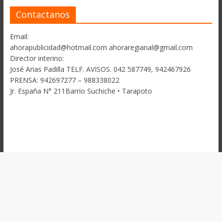
Contactanos
Email:
ahorapublicidad@hotmail.com ahoraregianal@gmail.com
Director interino:
José Arias Padilla TELF. AVISOS. 042 587749, 942467926
PRENSA: 942697277 – 988338022
Jr. España N° 211Barrio Suchiche • Tarapoto