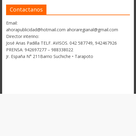
Contactanos
Email:
ahorapublicidad@hotmail.com ahoraregianal@gmail.com
Director interino:
José Arias Padilla TELF. AVISOS. 042 587749, 942467926
PRENSA: 942697277 – 988338022
Jr. España N° 211Barrio Suchiche • Tarapoto