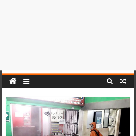
del
Perú,
Mundo
,
Ucayali,
San
Martín
y
Loreto