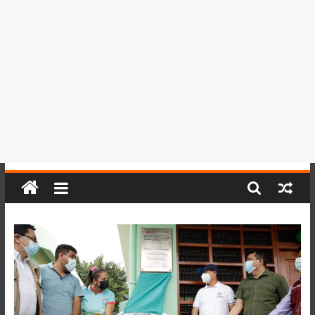
del
Perú,
Mundo
,
Ucayali,
San
Martín
y
Loreto