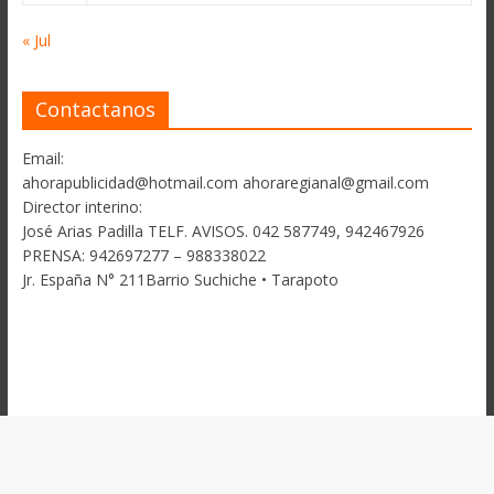
« Jul
Contactanos
Email:
ahorapublicidad@hotmail.com ahoraregianal@gmail.com
Director interino:
José Arias Padilla TELF. AVISOS. 042 587749, 942467926
PRENSA: 942697277 – 988338022
Jr. España N° 211Barrio Suchiche • Tarapoto