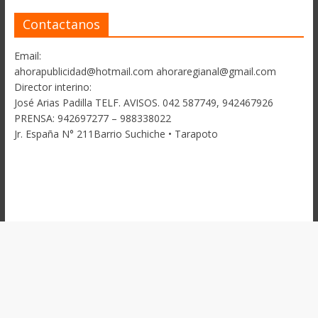
Contactanos
Email:
ahorapublicidad@hotmail.com ahoraregianal@gmail.com
Director interino:
José Arias Padilla TELF. AVISOS. 042 587749, 942467926
PRENSA: 942697277 – 988338022
Jr. España N° 211Barrio Suchiche • Tarapoto