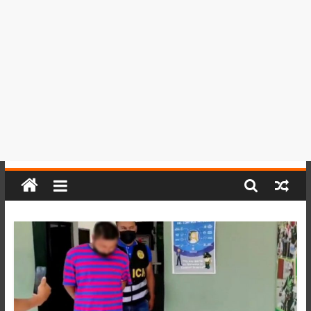
del
Perú,
Mundo
,
Ucayali,
San
Martín
y
Loreto