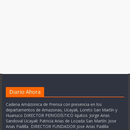
Diario Ahora
Cadena Amázonica de Prensa con presencia en los
departamentos de Amazonas, Ucayali, Loreto San Martín y
Huanuco DIRECTOR PERIODÍSTICO Iquitos: Jorge Arias
Sandoval Ucayali: Patricia Arias de Lozada San Martín: Jose
Arias Padilla DIRECTOR FUNDADOR Jose Arias Padilla