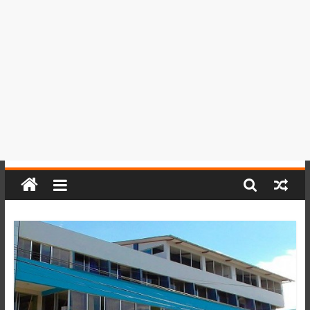
del
Perú,
Mundo
,
Ucayali,
San
Martín
y
Loreto