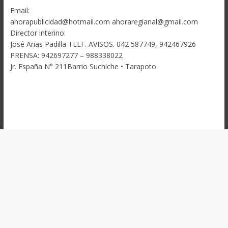
Email:
ahorapublicidad@hotmail.com ahoraregianal@gmail.com
Director interino:
José Arias Padilla TELF. AVISOS. 042 587749, 942467926
PRENSA: 942697277 – 988338022
Jr. España N° 211Barrio Suchiche • Tarapoto