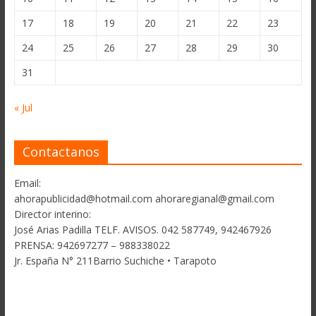
17
18
19
20
21
22
23
24
25
26
27
28
29
30
31
« Jul
Contactanos
Email:
ahorapublicidad@hotmail.com ahoraregianal@gmail.com
Director interino:
José Arias Padilla TELF. AVISOS. 042 587749, 942467926
PRENSA: 942697277 – 988338022
Jr. España N° 211Barrio Suchiche • Tarapoto