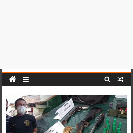
del
Perú,
Mundo
,
Ucayali,
San
Martín
y
Loreto