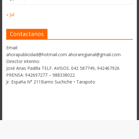
« Jul
Contactanos
Email:
ahorapublicidad@hotmail.com ahoraregianal@gmail.com
Director interino:
José Arias Padilla TELF. AVISOS. 042 587749, 942467926
PRENSA: 942697277 – 988338022
Jr. España N° 211Barrio Suchiche • Tarapoto