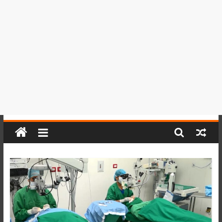
del
Perú,
Mundo
,
Ucayali,
San
Martín
y
Loreto