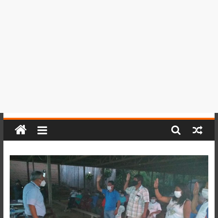
del
Perú,
Mundo
,
Ucayali,
San
Martín
y
Loreto