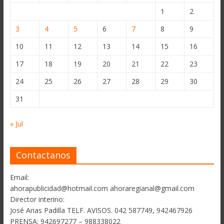
1
2
3
4
5
6
7
8
9
10
11
12
13
14
15
16
17
18
19
20
21
22
23
24
25
26
27
28
29
30
31
« Jul
Contactanos
Email:
ahorapublicidad@hotmail.com ahoraregianal@gmail.com
Director interino:
José Arias Padilla TELF. AVISOS. 042 587749, 942467926
PRENSA: 942697277 – 988338022