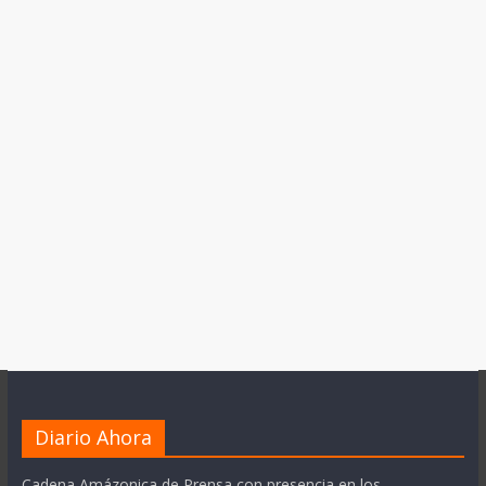
Diario Ahora
Cadena Amázonica de Prensa con presencia en los