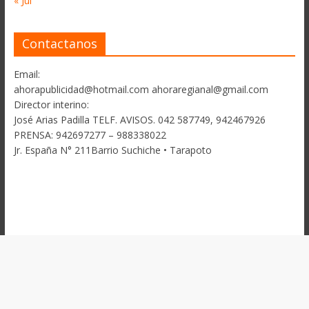
« Jul
Contactanos
Email:
ahorapublicidad@hotmail.com ahoraregianal@gmail.com
Director interino:
José Arias Padilla TELF. AVISOS. 042 587749, 942467926
PRENSA: 942697277 – 988338022
Jr. España N° 211Barrio Suchiche • Tarapoto