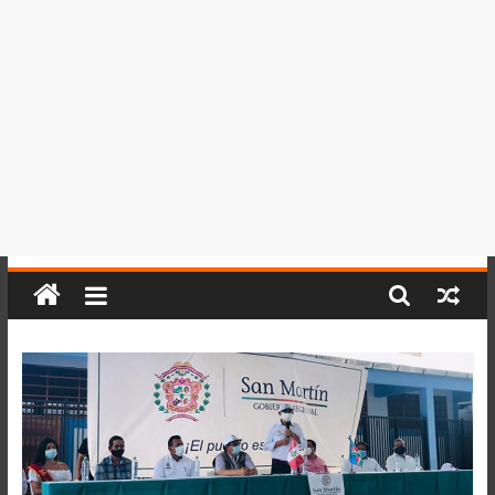
del
Perú,
Mundo
,
Ucayali,
San
Martín
y
Loreto