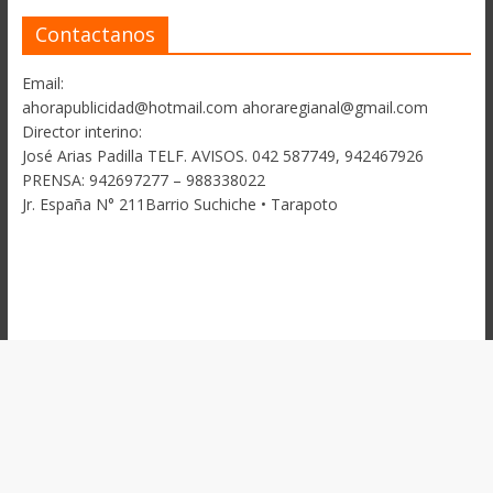
Contactanos
Email:
ahorapublicidad@hotmail.com ahoraregianal@gmail.com
Director interino:
José Arias Padilla TELF. AVISOS. 042 587749, 942467926
PRENSA: 942697277 – 988338022
Jr. España N° 211Barrio Suchiche • Tarapoto