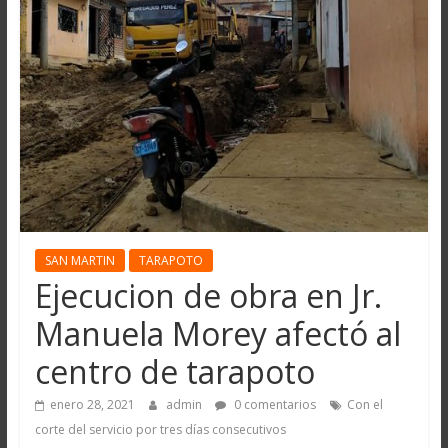
SAN MARTIN
TARAPOTO
Ejecucion de obra en Jr.
Manuela Morey afectó al
centro de tarapoto
enero 28, 2021
admin
0 comentarios
Con el
corte del servicio por tres días consecutivos