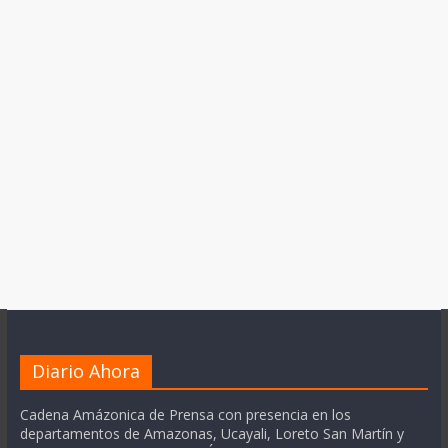
Diario Ahora
Cadena Amázonica de Prensa con presencia en los
departamentos de Amazonas, Ucayali, Loreto San Martín y