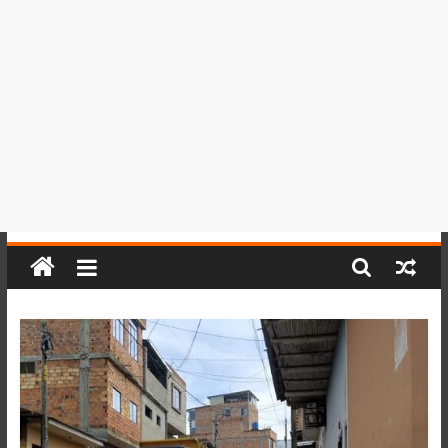
del
Perú,
Mundo
,
Ucayali,
San
Martín
y
Loreto