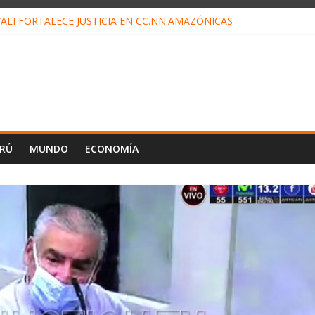
ALI FORTALECE JUSTICIA EN CC.NN.AMAZÓNICAS
LOJ INVISIBLE” BAJO TIERRA QUE CONTROLA TODA LA VIDA EN EL
ALIAGA NO EXPLICA RENUNCIA DE LUIS RUBIO
ES EL ÚLTIMO DÍA PARA PAGOS DE RECIBOS
TAHUANIA IRREGULARIDADES EN COMPRA COMBUSTIBLE
ERÚ
MUNDO
ECONOMÍA