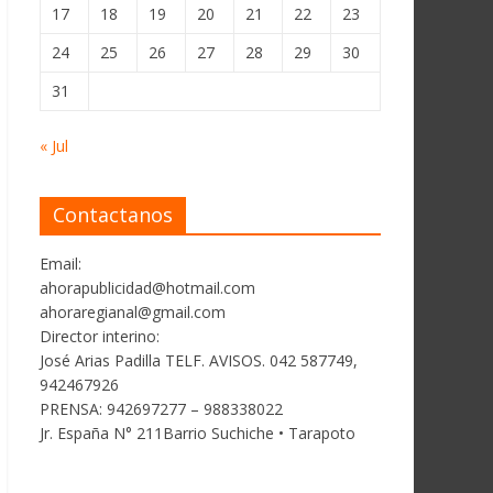
17
18
19
20
21
22
23
24
25
26
27
28
29
30
31
« Jul
Contactanos
Email:
ahorapublicidad@hotmail.com
ahoraregianal@gmail.com
Director interino:
José Arias Padilla TELF. AVISOS. 042 587749,
942467926
PRENSA: 942697277 – 988338022
Jr. España N° 211Barrio Suchiche • Tarapoto