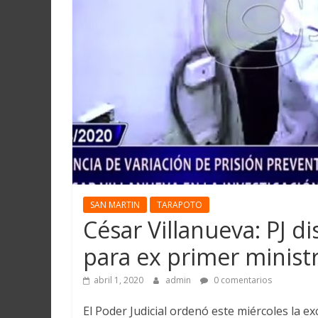
Martín
y
Loreto
SAN MARTIN
TARAPOTO
César Villanueva: PJ d
para ex primer minist
abril 1, 2020
admin
0 comentarios
El Poder Judicial ordenó este miércoles la e