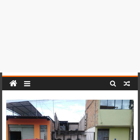
del
Perú,
Mundo
,
Ucayali,
San
Martín
y
Loreto