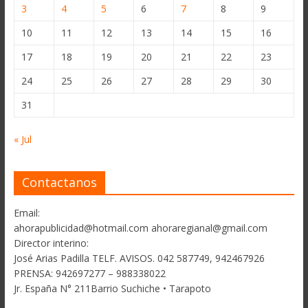
3
4
5
6
7
8
9
10
11
12
13
14
15
16
17
18
19
20
21
22
23
24
25
26
27
28
29
30
31
« Jul
Contactanos
Email:
ahorapublicidad@hotmail.com ahoraregianal@gmail.com
Director interino:
José Arias Padilla TELF. AVISOS. 042 587749, 942467926
PRENSA: 942697277 – 988338022
Jr. España N° 211Barrio Suchiche • Tarapoto