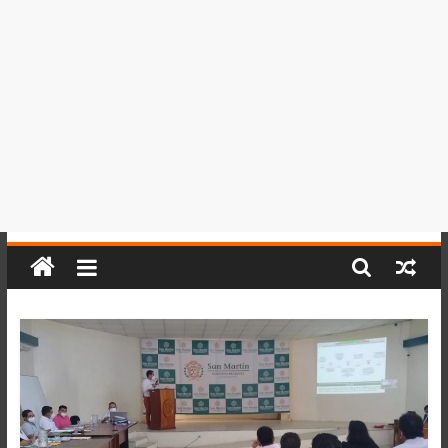
del
Perú,
Mundo
,
Ucayali,
San
Martín
y
Loreto