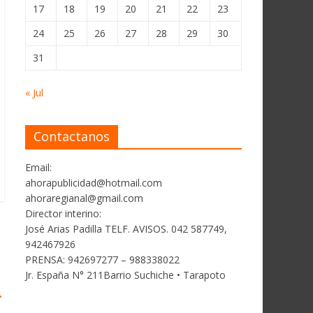
17
18
19
20
21
22
23
24
25
26
27
28
29
30
31
« Jul
Contactanos
Email:
ahorapublicidad@hotmail.com
ahoraregianal@gmail.com
Director interino:
José Arias Padilla TELF. AVISOS. 042 587749,
942467926
PRENSA: 942697277 – 988338022
Jr. España N° 211Barrio Suchiche • Tarapoto
→