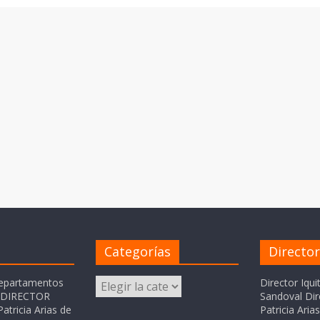
Categorías
Directo
Categorías
departamentos
Director Iqui
o DIRECTOR
Sandoval Dir
atricia Arias de
Patricia Ari