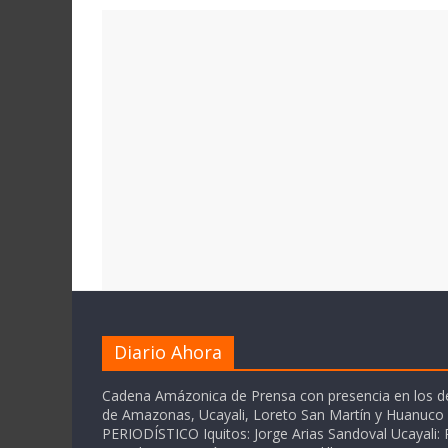
Diario Ahora
Cadena Amázonica de Prensa con presencia en los 
de Amazonas, Ucayali, Loreto San Martín y Huanuc
PERIODÍSTICO Iquitos: Jorge Arias Sandoval Ucayali: P