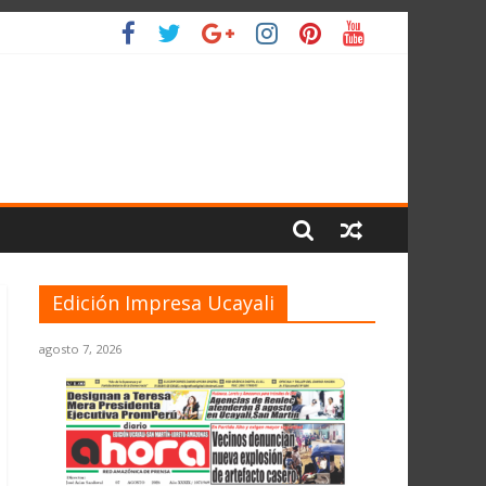
IO
Edición Impresa Ucayali
agosto 7, 2026