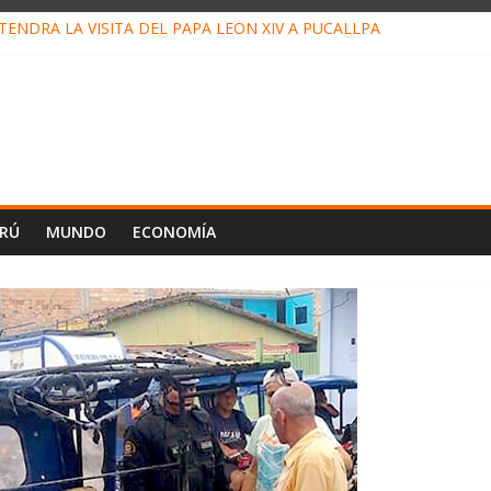
ENDRÁ LA VISITA DEL PAPA LEÓN XIV A PUCALLPA
CONCURSO DE MICRORELATOS BIBLIOTECUENTO 2026
NUEVA DIRECTIVA SUDUNU
PACTO DE ECONOMÍAS ILEGALES CONTRA PPII DE UCAYALI
E PETRÓLEO EN PERÚ SUPERÓ LOS 36 MIL BARRILES/DÍA EN JUL
ERÚ
MUNDO
ECONOMÍA