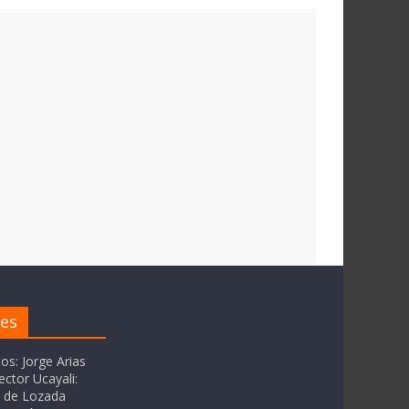
res
tos: Jorge Arias
ector Ucayali:
as de Lozada