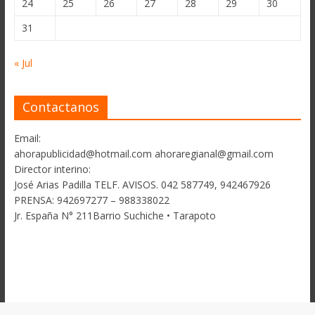
24
25
26
27
28
29
30
31
« Jul
Contactanos
Email:
ahorapublicidad@hotmail.com ahoraregianal@gmail.com
Director interino:
José Arias Padilla TELF. AVISOS. 042 587749, 942467926
PRENSA: 942697277 – 988338022
Jr. España N° 211Barrio Suchiche • Tarapoto