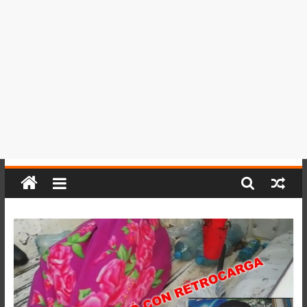
del
Perú,
Mundo
,
Ucayali,
San
Martín
y
Loreto