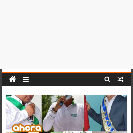
del
Perú,
Mundo
,
Ucayali,
San
Martín
y
Loreto