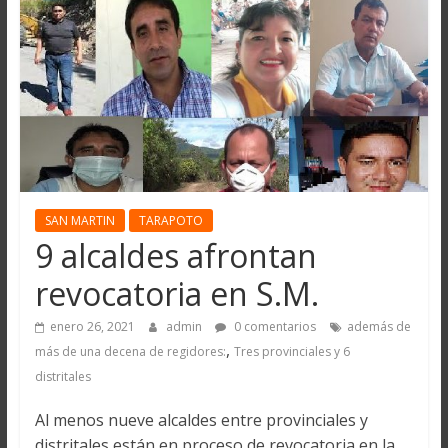
SAN MARTIN
TARAPOTO
9 alcaldes afrontan
revocatoria en S.M.
enero 26, 2021
admin
0 comentarios
además de
,
más de una decena de regidores:
Tres provinciales y 6
distritales
Al menos nueve alcaldes entre provinciales y
distritales están en proceso de revocatoria en la