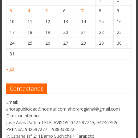
3
4
5
6
7
8
9
10
11
12
13
14
15
16
17
18
19
20
21
22
23
24
25
26
27
28
29
30
31
« Jul
Contactanos
Email:
ahorapublicidad@hotmail.com ahoraregianal@gmail.com
Director interino:
José Arias Padilla TELF. AVISOS. 042 587749, 942467926
PRENSA: 942697277 – 988338022
Jr. España N° 211Barrio Suchiche • Tarapoto