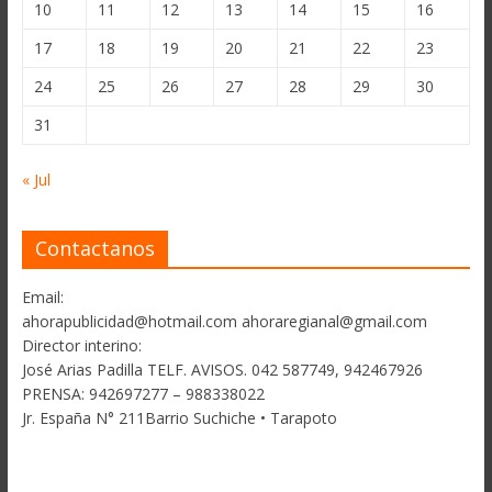
10
11
12
13
14
15
16
17
18
19
20
21
22
23
24
25
26
27
28
29
30
31
« Jul
Contactanos
Email:
ahorapublicidad@hotmail.com ahoraregianal@gmail.com
Director interino:
José Arias Padilla TELF. AVISOS. 042 587749, 942467926
PRENSA: 942697277 – 988338022
Jr. España N° 211Barrio Suchiche • Tarapoto