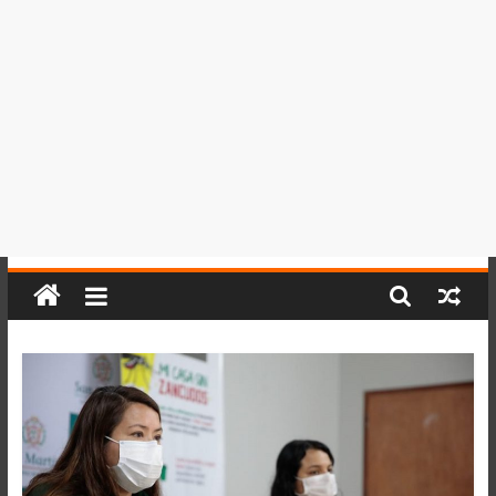
del
Perú,
Mundo
,
Ucayali,
San
Martín
y
Loreto