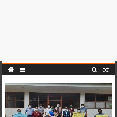
del
Perú,
Mundo
,
Ucayali,
San
Martín
y
Loreto